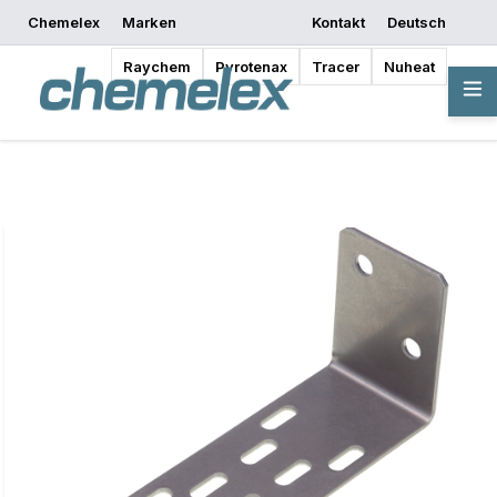
Chemelex
Marken
Kontakt
Deutsch
Mit dem Entwerfen
Angebot anfordern
Bezugsquellen
beginnen
Raychem
Pyrotenax
Tracer
Nuheat
Übersicht