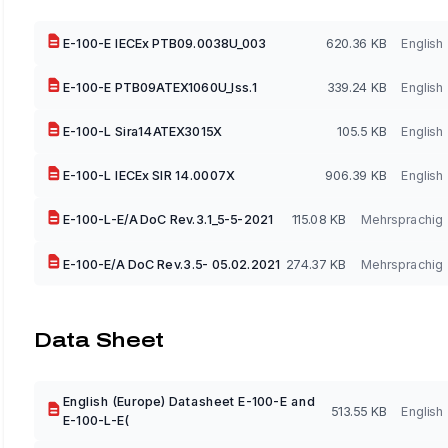
E-100-E IECEx PTB09.0038U_003
620.36 KB
English
E-100-E PTB09ATEX1060U_Iss.1
339.24 KB
English
E-100-L Sira14ATEX3015X
105.5 KB
English
E-100-L IECEx SIR 14.0007X
906.39 KB
English
E-100-L-E/A DoC Rev.3.1_5-5-2021
115.08 KB
Mehrsprachig
E-100-E/A DoC Rev.3.5- 05.02.2021
274.37 KB
Mehrsprachig
Data Sheet
English (Europe) Datasheet E-100-E and
513.55 KB
English
E-100-L-E(