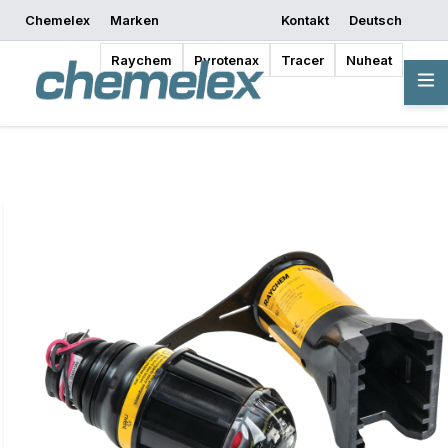
Chemelex
Marken
Kontakt
Deutsch
Mit dem Entwerfen
Angebot anfordern
Bezugsquellen
beginnen
Raychem
Pyrotenax
Tracer
Nuheat
Übersicht