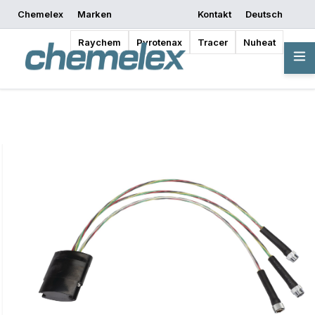
Chemelex
Marken
Kontakt
Deutsch
Mit dem Entwerfen
Angebot anfordern
Bezugsquellen
beginnen
Raychem
Pyrotenax
Tracer
Nuheat
Übersicht