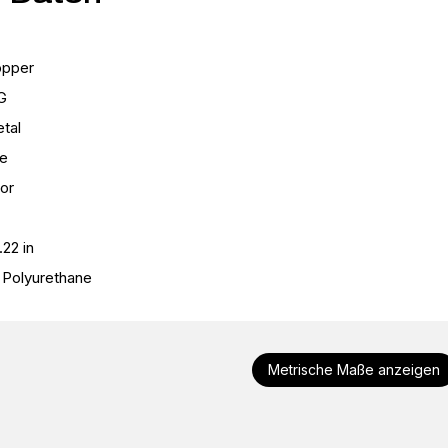
pper
G
tal
e
or
.22 in
Polyurethane
Metrische Maße anzeigen