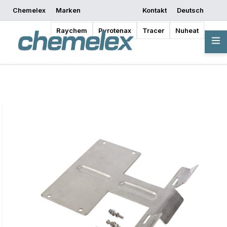
Chemelex
Marken
Kontakt
Deutsch
Mit dem Entwerfen
Angebot anfordern
Bezugsquellen
beginnen
Raychem
Pyrotenax
Tracer
Nuheat
Übersicht