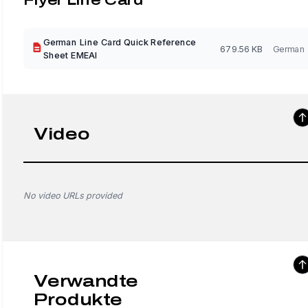
German Line Card Quick Reference
679.56 KB
German
Sheet EMEAI
Video
No video URLs provided
Verwandte
Produkte