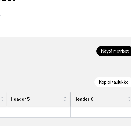
e
Näytä metriset
Kopioi taulukko
Header 5
Header 6