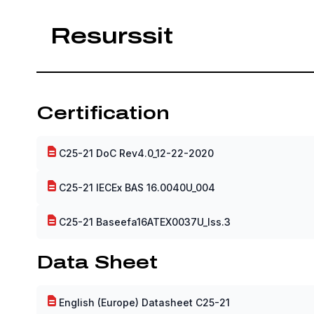
Resurssit
Certification
C25-21 DoC Rev4.0_12-22-2020
C25-21 IECEx BAS 16.0040U_004
C25-21 Baseefa16ATEX0037U_Iss.3
Data Sheet
English (Europe) Datasheet C25-21