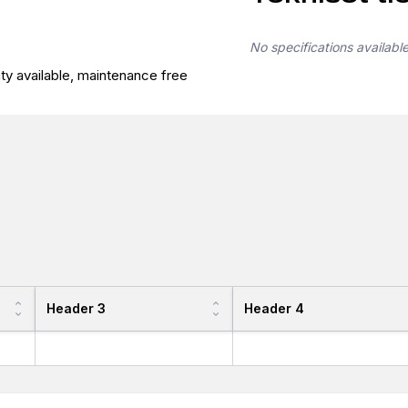
No specifications availabl
nty available, maintenance free
Header 3
Header 4