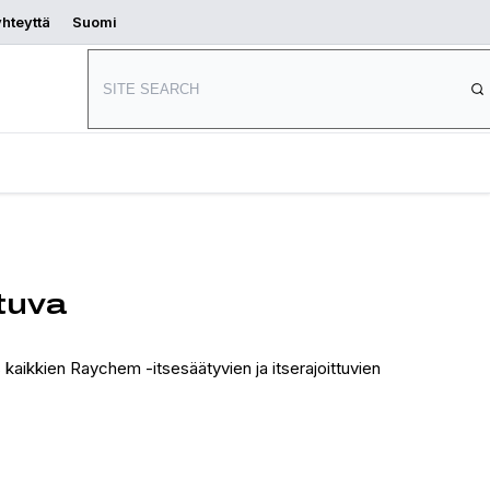
yhteyttä
Suomi
Aloita
s
Mistä ostaa
suunnittelu
tuva
aikkien Raychem -itsesäätyvien ja itserajoittuvien