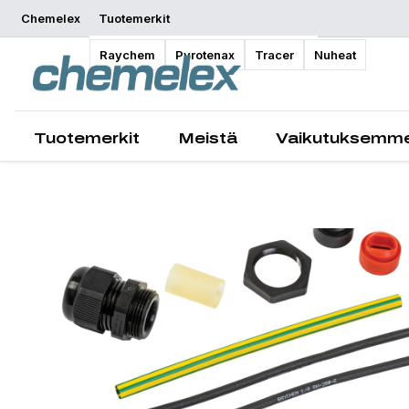
Chemelex
Tuotemerkit
Yleiskatsaus
Raychem
Pyrotenax
Tracer
Nuheat
Tuotemerkit
Meistä
Vaikutuksemm