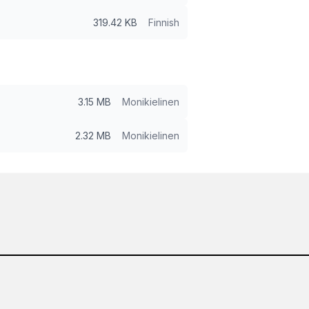
319.42 KB
Finnish
3.15 MB
Monikielinen
2.32 MB
Monikielinen