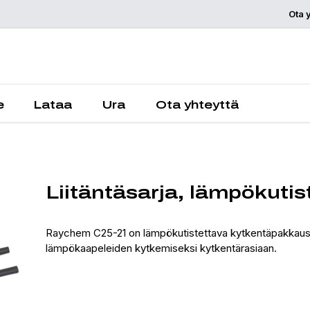
Ota 
Pyydä tarjou
e
Lataa
Ura
Ota yhteyttä
Liitäntäsarja, lämpökutis
Raychem C25-21 on lämpökutistettava kytkentäpakkaus k
lämpökaapeleiden kytkemiseksi kytkentärasiaan.