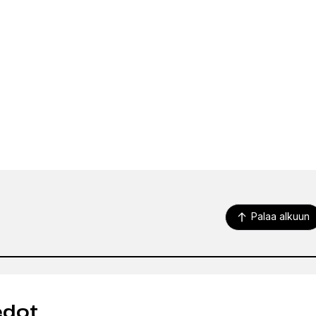
Palaa alkuun
edot