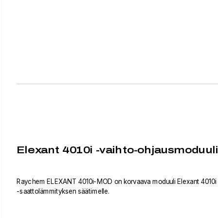
Elexant 4010i -vaihto-ohjausmoduul
Raychem ELEXANT 4010i-MOD on korvaava moduuli Elexant 4010i
-saattolämmityksen säätimelle.