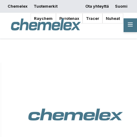
Chemelex
Tuotemerkit
Ota yhteyttä
Suomi
Pyydä tarjous
Mistä ostaa
Aloita suunnittelu
Raychem
Pyrotenax
Tracer
Nuheat
Yleiskatsaus