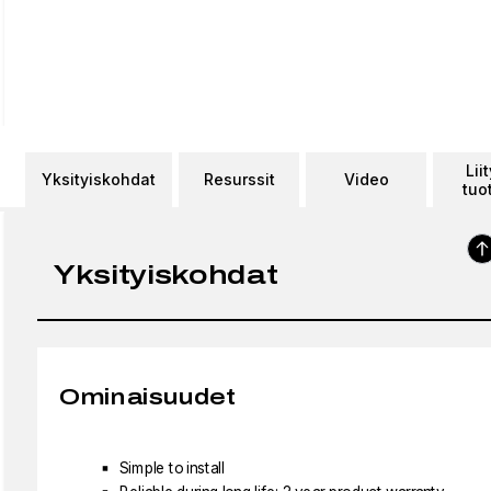
Lii
Yksityiskohdat
Resurssit
Video
tuo
Yksityiskohdat
Ominaisuudet
Simple to install