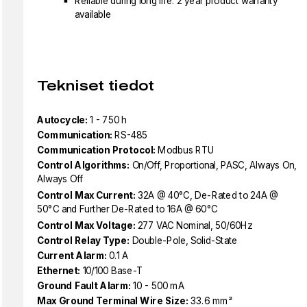
Reliable during long life: 2 year product warranty
available
Tekniset tiedot
Autocycle:
1 - 750 h
Communication:
RS-485
Communication Protocol:
Modbus RTU
Control Algorithms:
On/Off, Proportional, PASC, Always On,
Always Off
Control Max Current:
32A @ 40°C, De-Rated to 24A @
50°C and Further De-Rated to 16A @ 60°C
Control Max Voltage:
277 VAC Nominal, 50/60Hz
Control Relay Type:
Double-Pole, Solid-State
Current Alarm:
0.1 A
Ethernet:
10/100 Base-T
Ground Fault Alarm:
10 - 500 mA
Max Ground Terminal Wire Size:
33.6 mm²