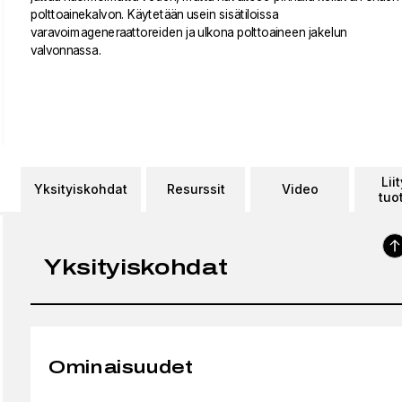
polttoainekalvon. Käytetään usein sisätiloissa
varavoimageneraattoreiden ja ulkona polttoaineen jakelun
valvonnassa.
Lii
Yksityiskohdat
Resurssit
Video
tuo
Yksityiskohdat
Ominaisuudet