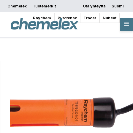
Chemelex
Tuotemerkit
Ota yhteyttä
Suomi
Pyydä tarjous
Mistä ostaa
Aloita suunnittelu
Raychem
Pyrotenax
Tracer
Nuheat
Yleiskatsaus