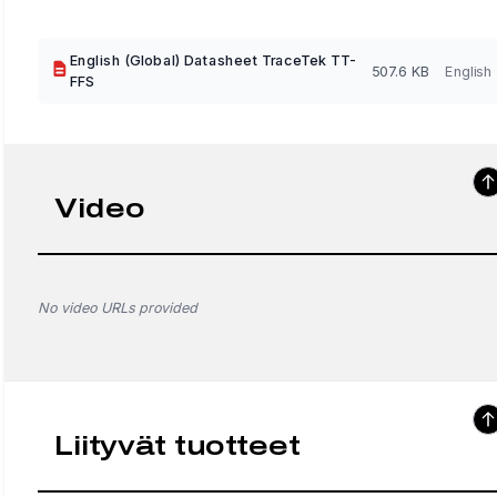
English (Global) Datasheet TraceTek TT-
507.6 KB
English
FFS
Video
No video URLs provided
Liityvät tuotteet