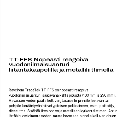
TT-FFS Nopeasti reagoiva
vuodonilmaisuanturi
liitäntäkaapelilla ja metalliliittimellä
Raychem TraceTek TT-FFS on nopeasti reagoiva
vuodonilmaisuanturi, saatavana kahta pituutta (100 mm ja 250 mm).
Havaitsee veden päällä kelluvan, tasaiselle pinnalle leviävän tai
pohjalle kerääntyvän hiilivetypitoisen polttoaineen, esim. polttoöljy,
diesel tms. Sisältää liitosjohdon ja metallisen kytkentäliittimen. Antur
jättää huomioimatta veden, mutta havaitsee pinnalla kelluvan ohuen