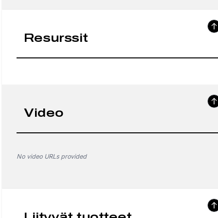
Resurssit
Video
No video URLs provided
Liityvät tuotteet