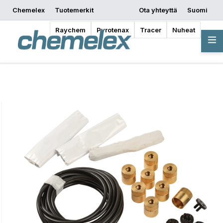
Chemelex
Tuotemerkit
Ota yhteyttä
Suomi
Pyydä tarjous
Mistä ostaa
Aloita suunnittelu
Raychem
Pyrotenax
Tracer
Nuheat
Yleiskatsaus