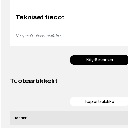
Tekniset tiedot
No specifications available
Näytä metriset
Tuoteartikkelit
Kopioi taulukko
Header 1