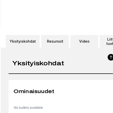
Lii
Yksityiskohdat
Resurssit
Video
tuo
Yksityiskohdat
Ominaisuudet
No bullets available