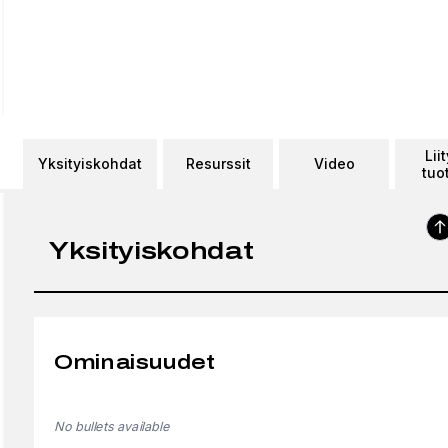
Lii
Yksityiskohdat
Resurssit
Video
tuo
Yksityiskohdat
Ominaisuudet
No bullets available