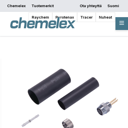
Chemelex
Tuotemerkit
Ota yhteyttä
Suomi
Pyydä tarjous
Mistä ostaa
Aloita suunnittelu
Raychem
Pyrotenax
Tracer
Nuheat
Yleiskatsaus