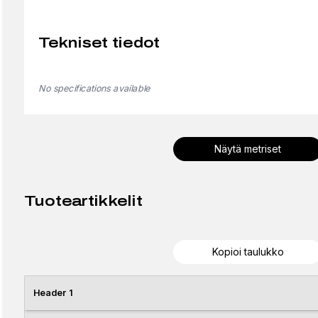
Tekniset tiedot
No specifications available
Näytä metriset
Tuoteartikkelit
Kopioi taulukko
Header 1