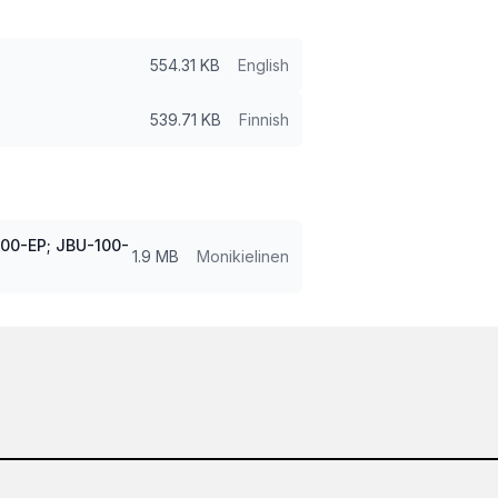
554.31 KB
English
539.71 KB
Finnish
100-EP; JBU-100-
1.9 MB
Monikielinen