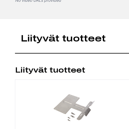
No video URLs provided
Liityvät tuotteet
Liityvät tuotteet