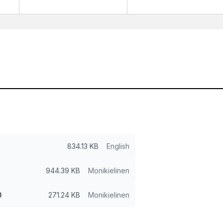
834.13 KB
English
944.39 KB
Monikielinen
0
271.24 KB
Monikielinen