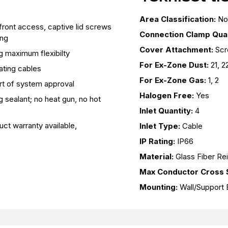
Area Classification:
No
 front access, captive lid screws
Connection Clamp Quan
ing
Cover Attachment:
Sc
g maximum flexibilty
For Ex-Zone Dust:
21, 2
eating cables
For Ex-Zone Gas:
1, 2
art of system approval
Halogen Free:
Yes
 sealant; no heat gun, no hot
Inlet Quantity:
4
uct warranty available,
Inlet Type:
Cable
IP Rating:
IP66
Material:
Glass Fiber Re
Max Conductor Cross S
Mounting:
Wall/Support