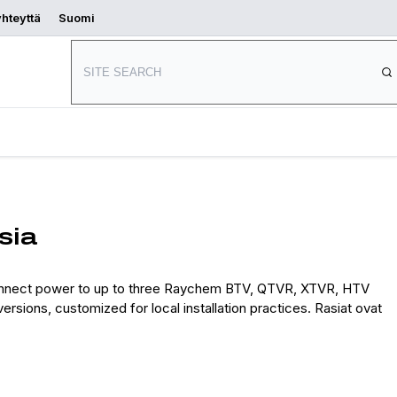
yhteyttä
Suomi
Aloita
s
Mistä ostaa
suunnittelu
sia
onnect power to up to three Raychem BTV, QTVR, XTVR, HTV
versions, customized for local installation practices. Rasiat ovat