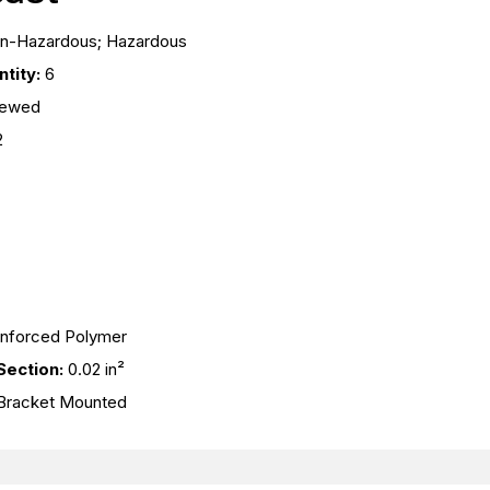
n-Hazardous; Hazardous
tity:
6
rewed
2
inforced Polymer
ection:
0.02 in²
 Bracket Mounted