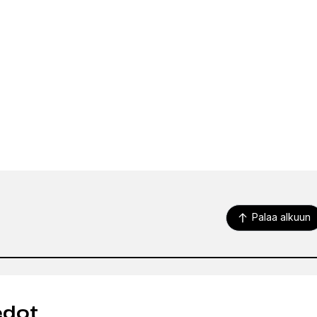
Palaa alkuun
edot