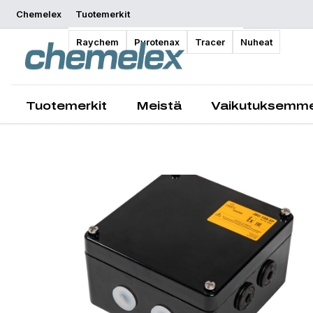
Chemelex
Tuotemerkit
Yleiskatsaus
Raychem
Pyrotenax
Tracer
Nuheat
Tuotemerkit
Meistä
Vaikutuksemm