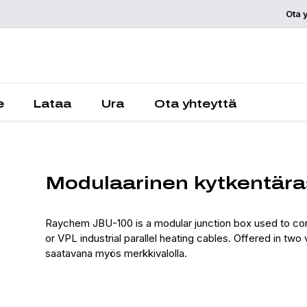
Ota 
Pyydä tarjou
e
Lataa
Ura
Ota yhteyttä
Modulaarinen kytkentära
Raychem JBU-100 is a modular junction box used to c
or VPL industrial parallel heating cables. Offered in two 
saatavana myös merkkivalolla.