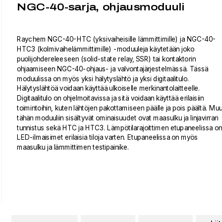
NGC-40-sarja, ohjausmoduuli
Raychem NGC-40-HTC (yksivaiheisille lämmittimille) ja NGC-40-
HTC3 (kolmivaihelämmittimille) -moduuleja käytetään joko
puolijohdereleeseen (solid-state relay, SSR) tai kontaktorin
ohjaamiseen NGC-40-ohjaus- ja valvontajärjestelmässä. Tässä
moduulissa on myös yksi hälytyslähtö ja yksi digitaalitulo.
Hälytyslähtöä voidaan käyttää ulkoiselle merkinantolaitteelle.
Digitaalitulo on ohjelmoitavissa ja sitä voidaan käyttää erilaisiin
toimintoihin, kuten lähtöjen pakottamiseen päälle ja pois päältä. Muu
tähän moduuliin sisältyvät ominaisuudet ovat maasulku ja linjavirran
tunnistus sekä HTC ja HTC3. Lämpötilarajoittimen etupaneelissa on
LED-ilmaisimet erilaisia tiloja varten. Etupaneelissa on myös
maasulku ja lämmittimen testipainike.