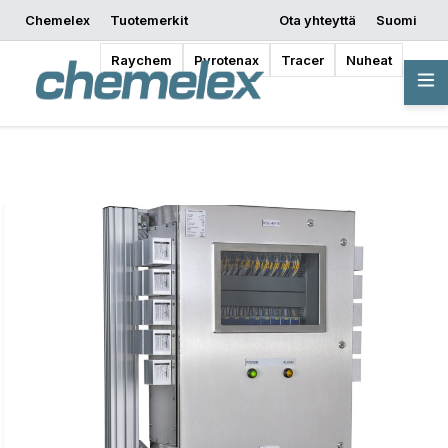
Chemelex
Tuotemerkit
Ota yhteyttä
Suomi
Pyydä tarjous
Mistä ostaa
Aloita suunnittelu
Raychem
Pyrotenax
Tracer
Nuheat
Yleiskatsaus