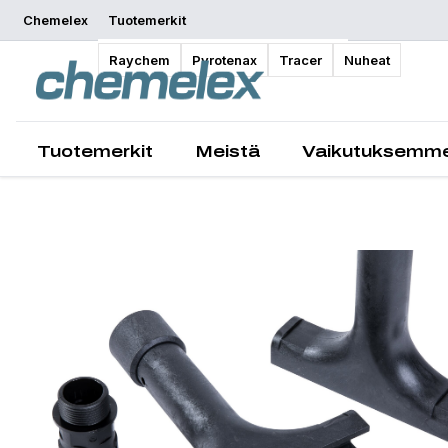
Chemelex
Tuotemerkit
Yleiskatsaus
Raychem
Pyrotenax
Tracer
Nuheat
Tuotemerkit
Meistä
Vaikutuksemm