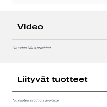
Video
No video URLs provided
Liityvät tuotteet
No related products available