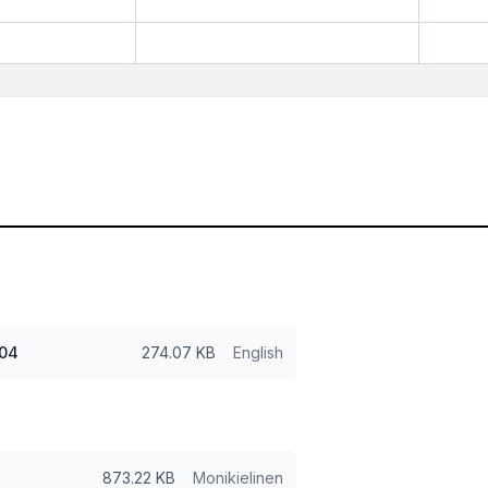
-04
274.07 KB
English
873.22 KB
Monikielinen