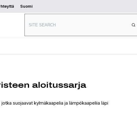
yhteyttä
Suomi
Aloita
s
Mistä ostaa
suunnittelu
steen aloitussarja
jotka suojaavat kylmäkaapelia ja lämpökaapeliia läpi