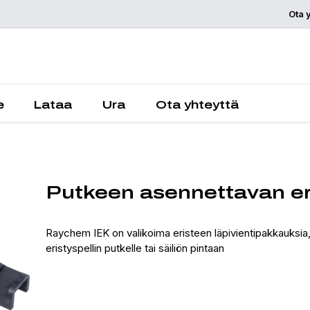
Ota 
Pyydä tarjou
e
Lataa
Ura
Ota yhteyttä
Putkeen asennettavan eri
Raychem IEK on valikoima eristeen läpivientipakkauksia, 
eristyspellin putkelle tai säiliön pintaan