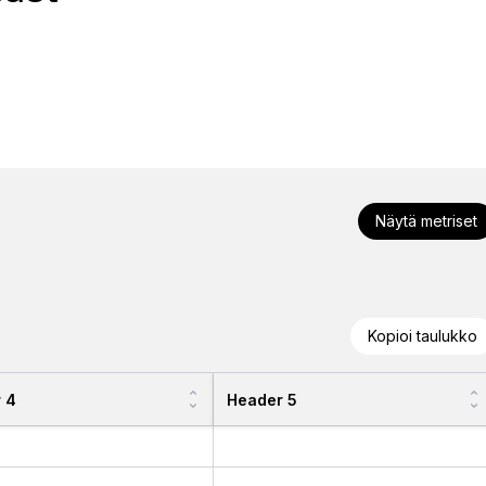
Näytä metriset
Kopioi taulukko
 4
Header 5