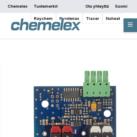
Chemelex
Tuotemerkit
Ota yhteyttä
Suomi
Pyydä tarjous
Mistä ostaa
Aloita suunnittelu
Raychem
Pyrotenax
Tracer
Nuheat
Yleiskatsaus