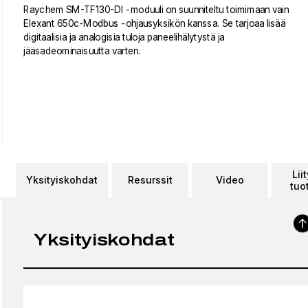
Raychem SM-TF130-DI -moduuli on suunniteltu toimimaan vain
Elexant 650c-Modbus -ohjausyksikön kanssa. Se tarjoaa lisää
digitaalisia ja analogisia tuloja paneelihälytystä ja
jääsadeominaisuutta varten.
Lii
Yksityiskohdat
Resurssit
Video
tuo
Yksityiskohdat