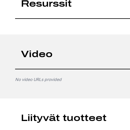
Resurssit
Video
No video URLs provided
Liityvät tuotteet