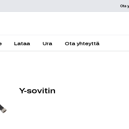
Ota 
Pyydä tarjou
e
Lataa
Ura
Ota yhteyttä
Y-sovitin