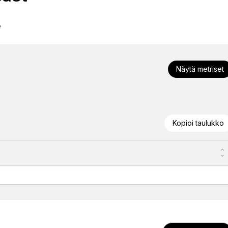
e
Näytä metriset
Kopioi taulukko