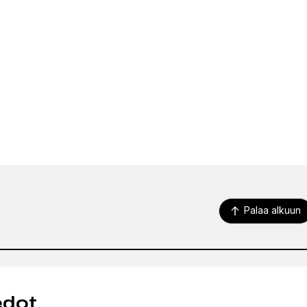
Palaa alkuun
edot