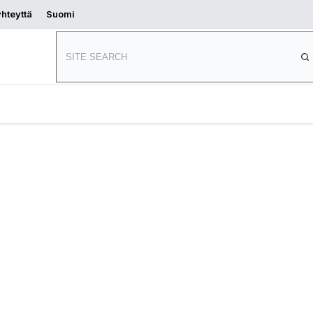
yhteyttä
Suomi
Aloita
s
Mistä ostaa
suunnittelu