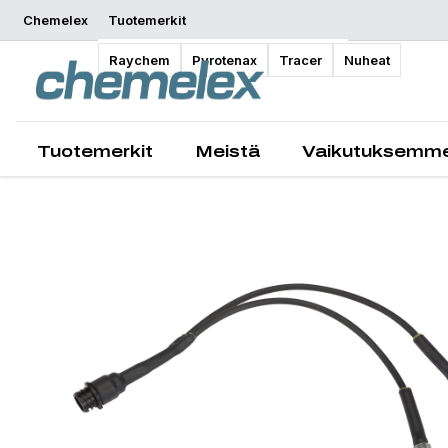
Chemelex
Tuotemerkit
Yleiskatsaus
Raychem
Pyrotenax
Tracer
Nuheat
Tuotemerkit
Meistä
Vaikutuksemm