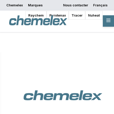
Chemelex
Marques
Nous contacter
Français
Commencer la
Demander un devis
Où acheter
conception
Raychem
Pyrotenax
Tracer
Nuheat
Vue d'ensemble