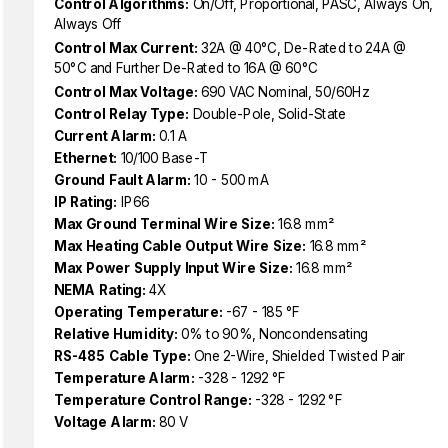
Control Algorithms:
On/Off, Proportional, PASC, Always On,
Always Off
Control Max Current:
32A @ 40°C, De-Rated to 24A @
50°C and Further De-Rated to 16A @ 60°C
Control Max Voltage:
690 VAC Nominal, 50/60Hz
Control Relay Type:
Double-Pole, Solid-State
Current Alarm:
0.1 A
Ethernet:
10/100 Base-T
Ground Fault Alarm:
10 - 500 mA
IP Rating:
IP66
Max Ground Terminal Wire Size:
16.8 mm²
Max Heating Cable Output Wire Size:
16.8 mm²
Max Power Supply Input Wire Size:
16.8 mm²
NEMA Rating:
4X
Operating Temperature:
-67 - 185 °F
Relative Humidity:
0% to 90%, Noncondensating
RS-485 Cable Type:
One 2-Wire, Shielded Twisted Pair
Temperature Alarm:
-328 - 1292 °F
Temperature Control Range:
-328 - 1292 °F
Voltage Alarm:
80 V