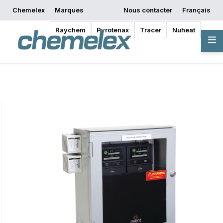
Chemelex
Marques
Nous contacter
Français
Commencer la
Demander un devis
Où acheter
conception
Raychem
Pyrotenax
Tracer
Nuheat
Vue d'ensemble