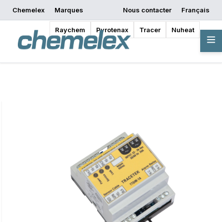
Chemelex
Marques
Nous contacter
Français
Commencer la
Demander un devis
Où acheter
conception
Raychem
Pyrotenax
Tracer
Nuheat
Vue d'ensemble