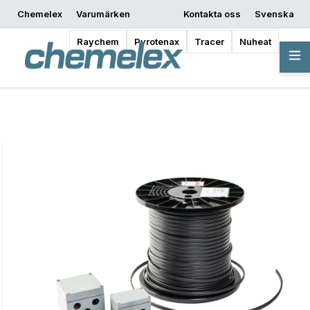
Chemelex
Varumärken
Kontakta oss
Svenska
Begär offert
Var kan man köpa
Börja designa
Raychem
Pyrotenax
Tracer
Nuheat
Översikt