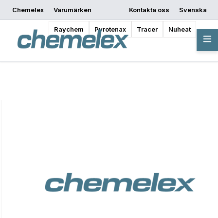
Chemelex
Varumärken
Kontakta oss
Svenska
Begär offert
Var kan man köpa
Börja designa
Raychem
Pyrotenax
Tracer
Nuheat
Översikt