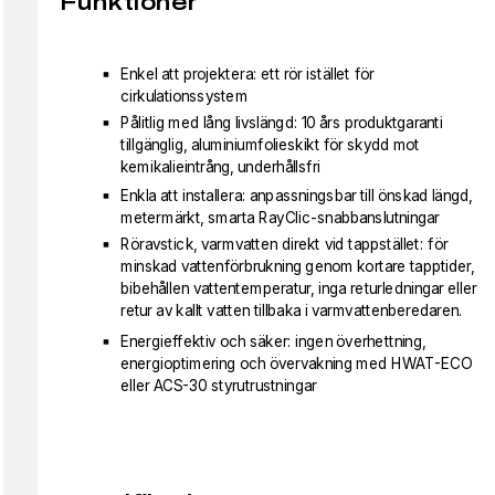
Funktioner
Enkel att projektera: ett rör istället för
cirkulationssystem
Pålitlig med lång livslängd: 10 års produktgaranti
tillgänglig, aluminiumfolieskikt för skydd mot
kemikalieintrång, underhållsfri
Enkla att installera: anpassningsbar till önskad längd,
metermärkt, smarta RayClic-snabbanslutningar
Röravstick, varmvatten direkt vid tappstället: för
minskad vattenförbrukning genom kortare tapptider,
bibehållen vattentemperatur, inga returledningar eller
retur av kallt vatten tillbaka i varmvattenberedaren.
Energieffektiv och säker: ingen överhettning,
energioptimering och övervakning med HWAT-ECO
eller ACS-30 styrutrustningar