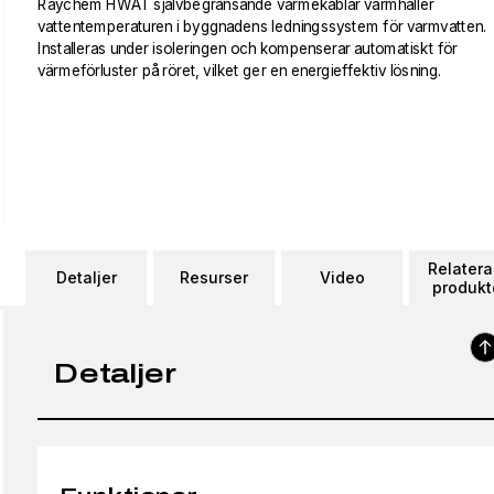
Raychem HWAT självbegränsande värmekablar varmhåller
vattentemperaturen i byggnadens ledningssystem för varmvatten.
Installeras under isoleringen och kompenserar automatiskt för
värmeförluster på röret, vilket ger en energieffektiv lösning.
Relater
Detaljer
Resurser
Video
produkt
Detaljer