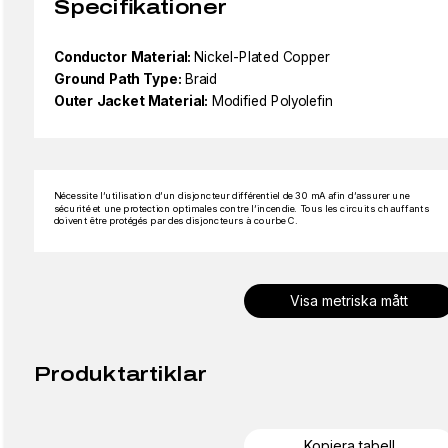
Specifikationer
Conductor Material:
Nickel-Plated Copper
Ground Path Type:
Braid
Outer Jacket Material:
Modified Polyolefin
Nécessite l’utilisation d’un disjoncteur différentiel de 30 mA afin d’assurer une
sécurité et une protection optimales contre l’incendie. Tous les circuits chauffants
doivent être protégés par des disjoncteurs à courbe C.
Visa metriska mått
Produktartiklar
Kopiera tabell