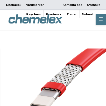
Chemelex
Varumärken
Kontakta oss
Svenska
Begär offert
Var kan man köpa
Börja designa
Raychem
Pyrotenax
Tracer
Nuheat
Översikt