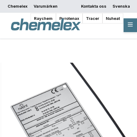
Chemelex
Varumärken
Kontakta oss
Svenska
Begär offert
Var kan man köpa
Börja designa
Raychem
Pyrotenax
Tracer
Nuheat
Översikt