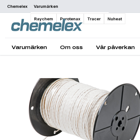
Chemelex
Varumärken
Översikt
Raychem
Pyrotenax
Tracer
Nuheat
Varumärken
Om oss
Vår påverkan