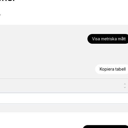
e
Visa metriska mått
Kopiera tabell