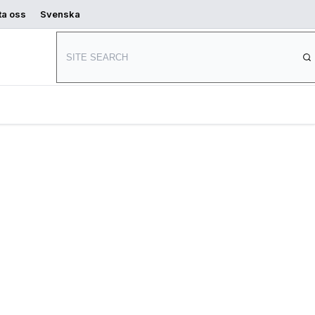
ta oss
Svenska
Var kan man
Börja designa
köpa