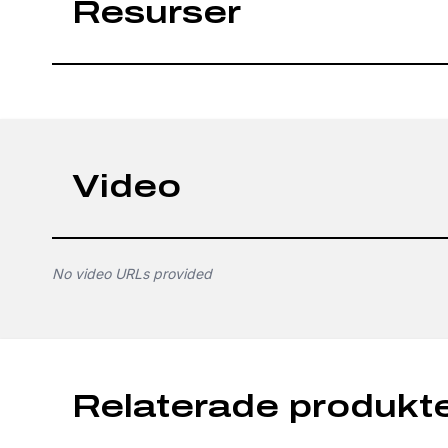
Resurser
Video
No video URLs provided
Relaterade produkt