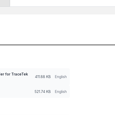
er for TraceTek
411.88 KB
English
521.74 KB
English