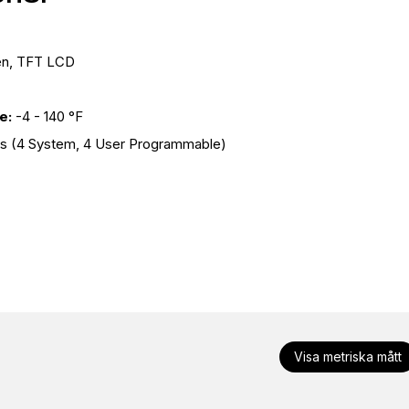
en, TFT LCD
e:
-4 - 140 °F
ys (4 System, 4 User Programmable)
Visa metriska mått