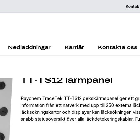
Kontak
Begär offert
Nedladdningar
Karriär
Kontakta oss
TT-TS12 larmpanel
Raychem TraceTek TT-TS12 pekskärmspanel ger ett grafi
information från ett nätverk med upp till 250 externa l
läcksökningskartor och displayer kan läcksökningen visas
snabb statusöversikt över alla läckdetekeringskablar. F