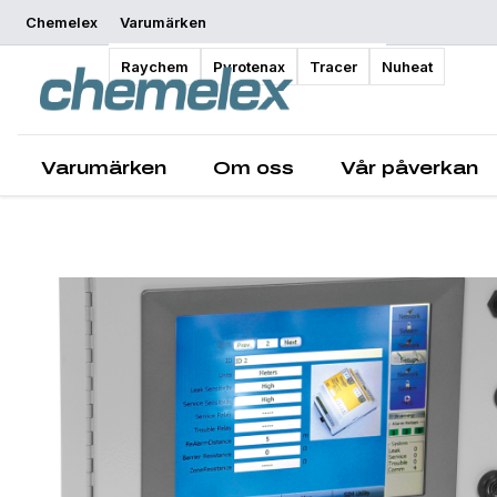
Chemelex
Varumärken
Översikt
Raychem
Pyrotenax
Tracer
Nuheat
Varumärken
Om oss
Vår påverkan