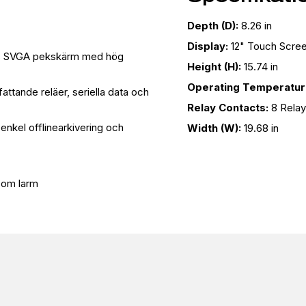
Depth (D):
8.26 in
Display:
12" Touch Scre
ärgs SVGA pekskärm med hög
Height (H):
15.74 in
Operating Temperatur
fattande reläer, seriella data och
Relay Contacts:
8 Rela
nkel offlinearkivering och
Width (W):
19.68 in
e om larm