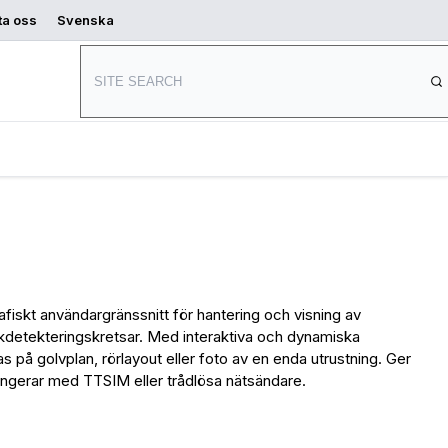
ta oss
Svenska
Var kan man
Börja designa
köpa
skt användargränssnitt för hantering och visning av
äckdetekteringskretsar. Med interaktiva och dynamiska
 på golvplan, rörlayout eller foto av en enda utrustning. Ger
ungerar med TTSIM eller trådlösa nätsändare.