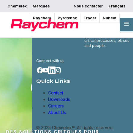
Chemelex
Marques
Nous contacter
Français
Raychem
Pyrotenax
Tracer
Nuheat
Chemelex is a global
leader in electric thermal
and sensing solutions,
protecting the world's
critical processes, places
and people.
Connect with us
Quick Links
Contact
Downloads
Careers
About Us
© 2025 Chemelex®. All rights reserved.
DES SOLUTIONS CRITQUES POUR