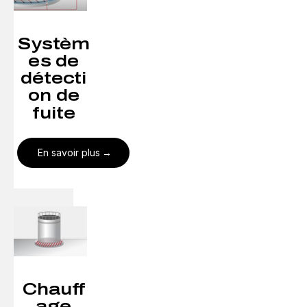
Systèm
es de
détecti
on de
fuite
En savoir plus
Chauff
age