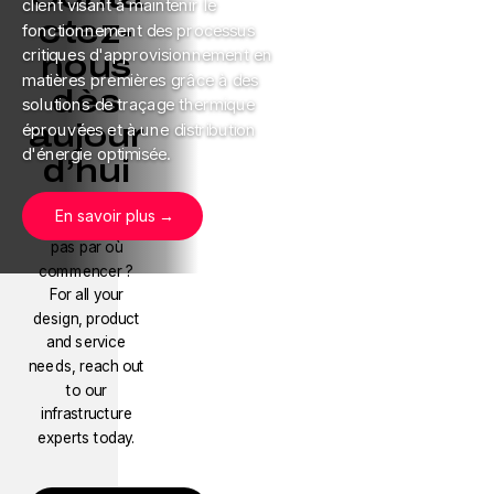
client visant à maintenir le
ctez-
fonctionnement des processus
critiques d'approvisionnement en
nous
matières premières grâce à des
dès
solutions de traçage thermique
aujour
éprouvées et à une distribution
d'énergie optimisée.
d’hui
En savoir plus
Vous ne savez
pas par où
commencer ?
For all your
design, product
and service
needs, reach out
to our
infrastructure
experts today.