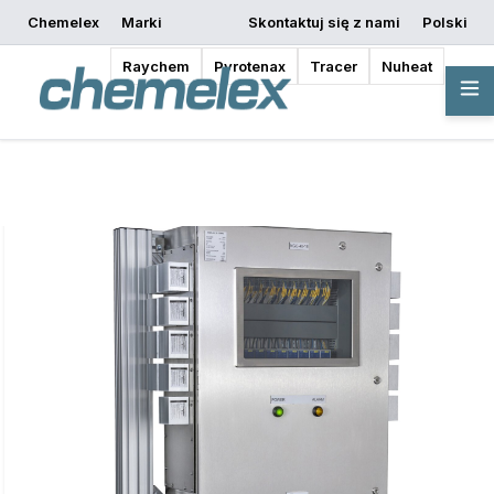
Chemelex
Marki
Skontaktuj się z nami
Polski
Rozpocznij
Poproś o wycenę
Gdzie kupić
projektowanie
Raychem
Pyrotenax
Tracer
Nuheat
Przegląd