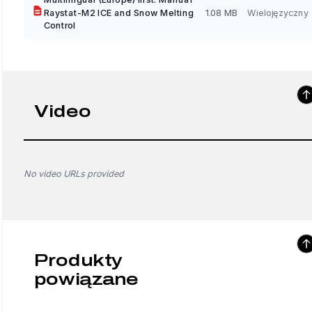
Raystat-M2 ICE and Snow Melting
1.08 MB
Wielojęzyczny
Control
Video
No video URLs provided
Produkty
powiązane