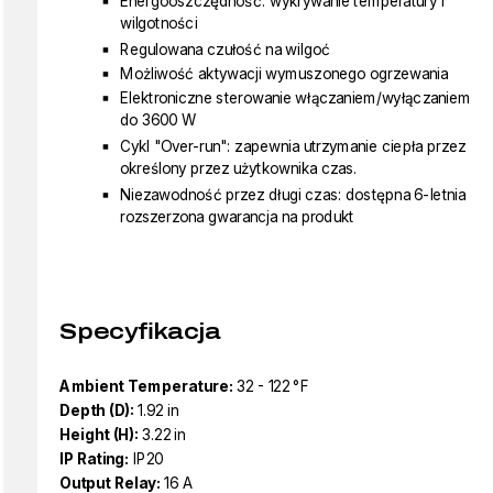
Energooszczędność: wykrywanie temperatury i
wilgotności
Regulowana czułość na wilgoć
Możliwość aktywacji wymuszonego ogrzewania
Elektroniczne sterowanie włączaniem/wyłączaniem
do 3600 W
Cykl "Over-run": zapewnia utrzymanie ciepła przez
określony przez użytkownika czas.
Niezawodność przez długi czas: dostępna 6-letnia
rozszerzona gwarancja na produkt
Specyfikacja
Ambient Temperature:
32 - 122 °F
Depth (D):
1.92 in
Height (H):
3.22 in
IP Rating:
IP20
Output Relay:
16 A