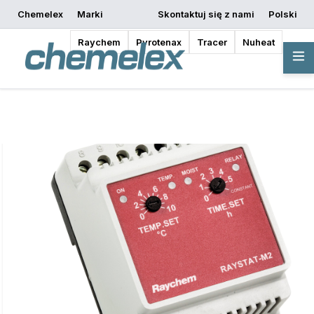
Chemelex
Marki
Skontaktuj się z nami
Polski
Rozpocznij
Poproś o wycenę
Gdzie kupić
projektowanie
Raychem
Pyrotenax
Tracer
Nuheat
Przegląd