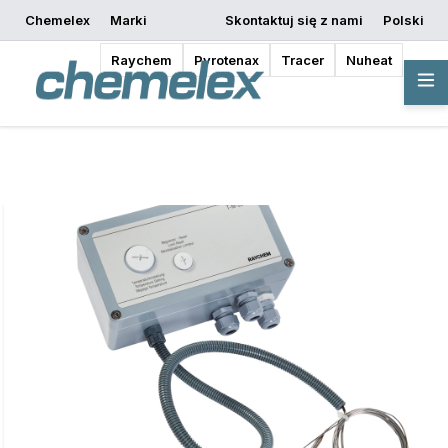
Chemelex
Marki
Skontaktuj się z nami
Polski
Rozpocznij
Poproś o wycenę
Gdzie kupić
projektowanie
Raychem
Pyrotenax
Tracer
Nuheat
Przegląd