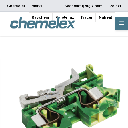
Chemelex
Marki
Skontaktuj się z nami
Polski
Rozpocznij
Poproś o wycenę
Gdzie kupić
projektowanie
Raychem
Pyrotenax
Tracer
Nuheat
Przegląd