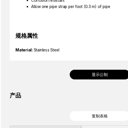
Corrosion resistant
Allow one pipe strap per foot (0.3 m) of pipe
规格属性
Material:
Stainless Steel
显示公制
产品
复制表格