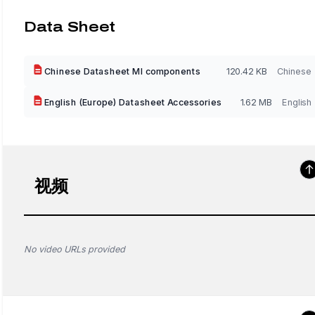
Data Sheet
Chinese Datasheet MI components
120.42 KB
Chinese
English (Europe) Datasheet Accessories
1.62 MB
English
视频
No video URLs provided