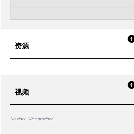
资源
视频
No video URLs provided