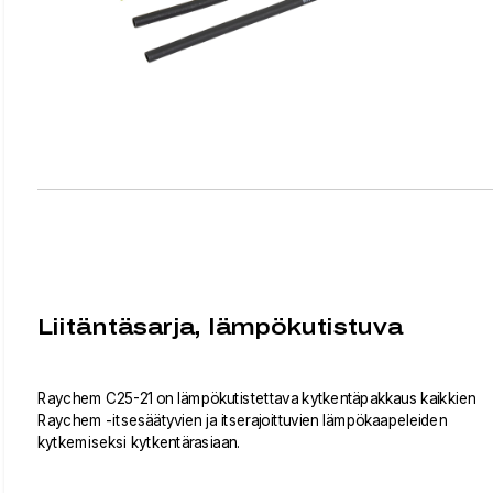
Liitäntäsarja, lämpökutistuva
Raychem C25-21 on lämpökutistettava kytkentäpakkaus kaikkien
Raychem -itsesäätyvien ja itserajoittuvien lämpökaapeleiden
kytkemiseksi kytkentärasiaan.