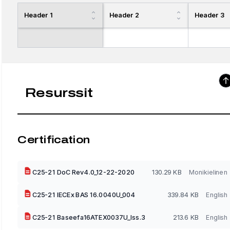
Header 1
Header 2
Header 3
Resurssit
Certification
C25-21 DoC Rev4.0_12-22-2020
130.29 KB
Monikielinen
C25-21 IECEx BAS 16.0040U_004
339.84 KB
English
C25-21 Baseefa16ATEX0037U_Iss.3
213.6 KB
English