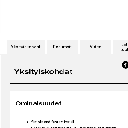
Lii
Yksityiskohdat
Resurssit
Video
tuo
Yksityiskohdat
Ominaisuudet
Simple and fast to install