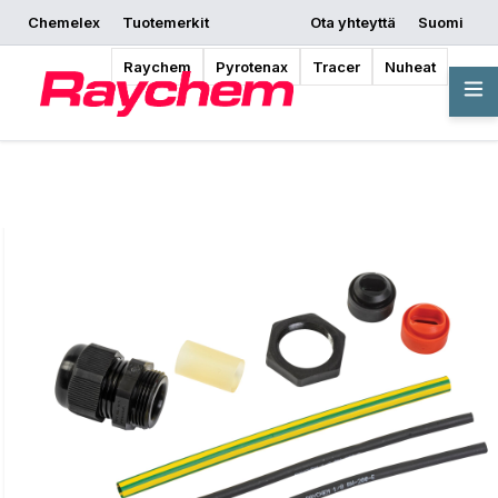
Chemelex
Tuotemerkit
Ota yhteyttä
Suomi
Pyydä tarjous
Mistä ostaa
Aloita suunnittelu
Raychem
Pyrotenax
Tracer
Nuheat
Yleiskatsaus