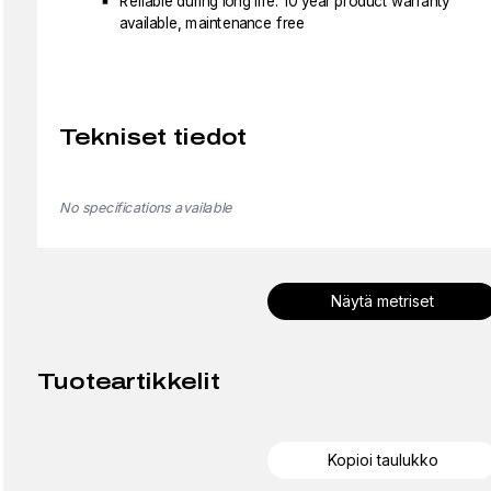
Reliable during long life: 10 year product warranty
available, maintenance free
Tekniset tiedot
No specifications available
Näytä metriset
Tuoteartikkelit
Kopioi taulukko