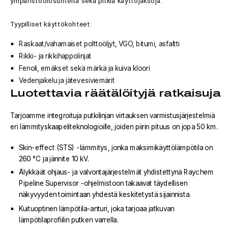
ympäristöolosuhteita sekä pitkiä käyttöjaksoja.
Tyypilliset käyttökohteet:
Raskaat/vahamaiset polttoöljyt, VGO, bitumi, asfaltti
Rikki- ja rikkihappolinjat
Fenoli, emäkset sekä märkä ja kuiva kloori
Vedenjakelu ja jätevesiviemärit
Luotettavia räätälöityjä ratkaisuja
Tarjoamme integroituja putkilinjan virtauksen varmistusjärjestelmiä
eri lämmityskaapeliteknologioille, joiden piirin pituus on jopa 50 km.
Skin-effect (STS) -lämmitys, jonka maksimikäyttölämpötila on
260 °C ja jännite 10 kV.
Älykkäät ohjaus- ja valvontajärjestelmät yhdistettynä Raychem
Pipeline Supervisor -ohjelmistoon takaavat täydellisen
näkyvyyden toimintaan yhdestä keskitetystä sijainnista.
Kuituoptinen lämpötila-anturi, joka tarjoaa jatkuvan
lämpötilaprofiilin putken varrella.