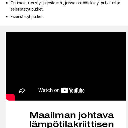
Optimoidut eristysjärjestelmät, joissa on räätälöidyt putkituet ja
esieristetyt putket.
Esieristetyt putket.
Maailman johtava
lämpötilakriittisen