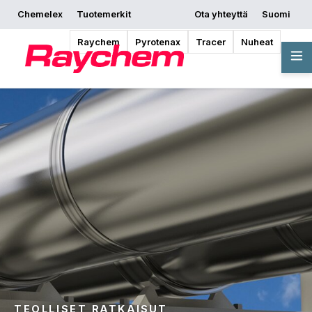
Chemelex
Tuotemerkit
Ota yhteyttä
Suomi
Raychem
Pyrotenax
Tracer
Nuheat
TEOLLISET RATKAISUT