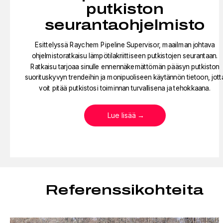
putkiston
seurantaohjelmisto
Esittelyssä Raychem Pipeline Supervisor, maailman johtava
ohjelmistoratkaisu lämpötilakriittiseen putkistojen seurantaan.
Ratkaisu tarjoaa sinulle ennennäkemättömän pääsyn putkiston
suorituskyvyn trendeihin ja monipuoliseen käytännön tietoon, jott
voit pitää putkistosi toiminnan turvallisena ja tehokkaana.
Lue lisää
Referenssikohteita