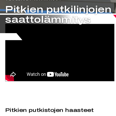
Pitkien putkilinjojen
saattolämmitys
Pitkien putkistojen haasteet