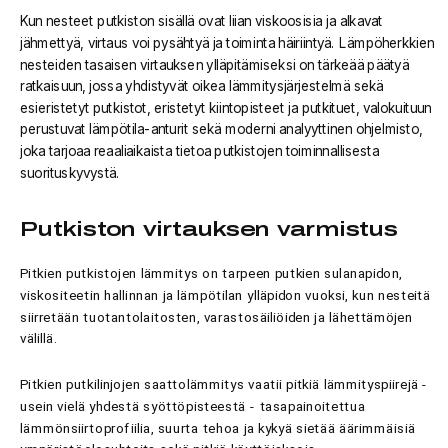
Kun nesteet putkiston sisällä ovat liian viskoosisia ja alkavat
jähmettyä, virtaus voi pysähtyä ja toiminta häiriintyä. Lämpöherkkien
nesteiden tasaisen virtauksen ylläpitämiseksi on tärkeää päätyä
ratkaisuun, jossa yhdistyvät oikea lämmitysjärjestelmä sekä
esieristetyt putkistot, eristetyt kiintopisteet ja putkituet, valokuituun
perustuvat lämpötila-anturit sekä moderni analyyttinen ohjelmisto,
joka tarjoaa reaaliaikaista tietoa putkistojen toiminnallisesta
suorituskyvystä.
Putkiston virtauksen varmistus
Pitkien putkistojen lämmitys on tarpeen putkien sulanapidon,
viskositeetin hallinnan ja lämpötilan ylläpidon vuoksi, kun nesteitä
siirretään tuotantolaitosten, varastosäiliöiden ja lähettämöjen
välillä.
Pitkien putkilinjojen saattolämmitys vaatii pitkiä lämmityspiirejä -
usein vielä yhdestä syöttöpisteestä - tasapainoitettua
lämmönsiirtoprofiilia, suurta tehoa ja kykyä sietää äärimmäisiä