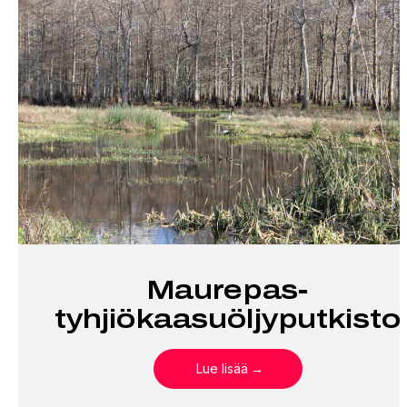
Maurepas-
tyhjiökaasuöljyputkisto
Lue lisää