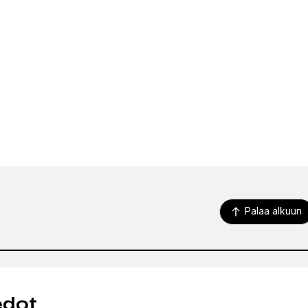
Palaa alkuun
edot