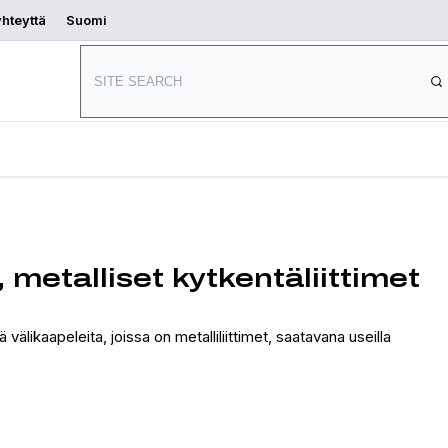
yhteyttä
Suomi
Aloita
s
Mistä ostaa
suunnittelu
 metalliset kytkentäliittimet
ikaapeleita, joissa on metalliliittimet, saatavana useilla