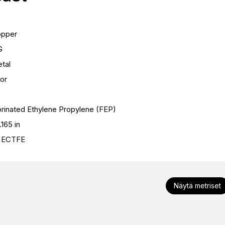
pper
G
tal
or
orinated Ethylene Propylene (FEP)
.165 in
ECTFE
Näytä metriset