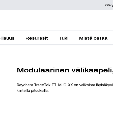
Ota 
Pyydä tarjou
llisuus
Resurssit
Tuki
Mistä ostaa
Modulaarinen välikaapeli,
Raychem TraceTek TT-MJC-XX on valikoima läpinäkyviä väl
kiinteillä pituuksilla.