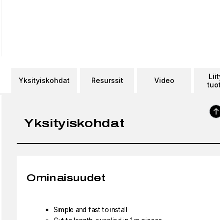
Lii
Yksityiskohdat
Resurssit
Video
tuo
Yksityiskohdat
Ominaisuudet
Simple and fast to install