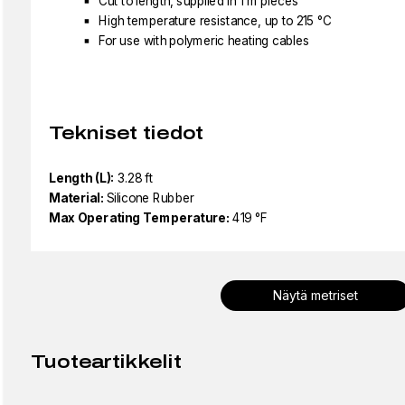
Cut to length, supplied in 1 m pieces
High temperature resistance, up to 215 °C
For use with polymeric heating cables
Tekniset tiedot
Length (L):
3.28 ft
Material:
Silicone Rubber
Max Operating Temperature:
419 °F
Näytä metriset
Tuoteartikkelit