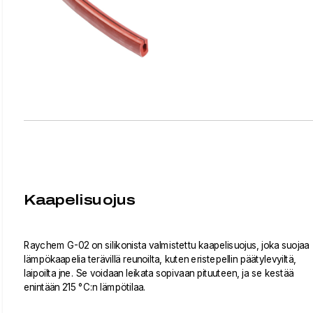
Kaapelisuojus
Raychem G-02 on silikonista valmistettu kaapelisuojus, joka suojaa
lämpökaapelia terävillä reunoilta, kuten eristepellin päätylevyiltä,
laipoilta jne. Se voidaan leikata sopivaan pituuteen, ja se kestää
enintään 215 °C:n lämpötilaa.