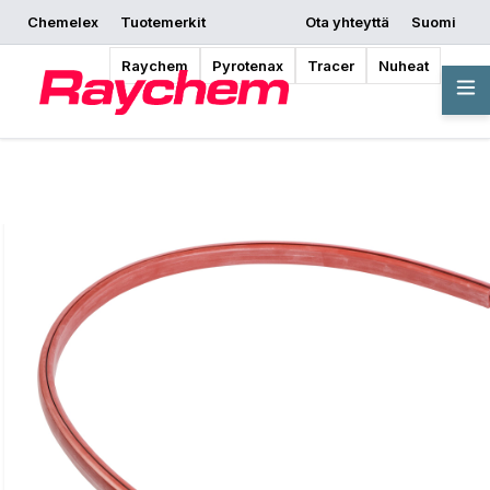
Chemelex
Tuotemerkit
Ota yhteyttä
Suomi
Pyydä tarjous
Mistä ostaa
Aloita suunnittelu
Raychem
Pyrotenax
Tracer
Nuheat
Yleiskatsaus