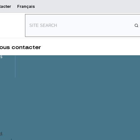
tacter
Français
Connect with us
and
,
ous contacter
es
d.