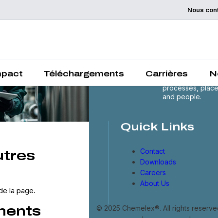
Nous con
Chemelex is a
global leader in
electric thermal 
sensing solutions
protecting the
mpact
Téléchargements
Carrières
N
world's critical
processes, plac
and people.
Quick Links
Contact
utres
Downloads
Careers
About Us
de la page.
ments
© 2025 Chemelex®. All rights reserve