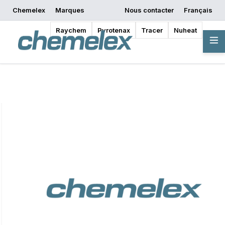
Chemelex
Marques
Nous contacter
Français
Commencer la
Demander un devis
Où acheter
conception
Raychem
Pyrotenax
Tracer
Nuheat
Vue d'ensemble