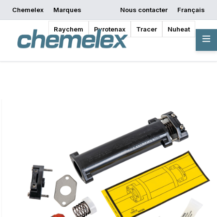
Chemelex
Marques
Nous contacter
Français
Commencer la
Demander un devis
Où acheter
conception
Raychem
Pyrotenax
Tracer
Nuheat
Vue d'ensemble