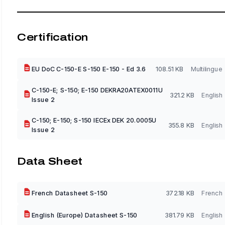
Certification
EU DoC C-150-E S-150 E-150 - Ed 3.6
108.51 KB
Multilingue
C-150-E; S-150; E-150 DEKRA20ATEX0011U
321.2 KB
English
Issue 2
C-150; E-150; S-150 IECEx DEK 20.0005U
355.8 KB
English
Issue 2
Data Sheet
French Datasheet S-150
372.18 KB
French
English (Europe) Datasheet S-150
381.79 KB
English