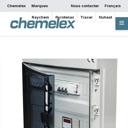
Chemelex
Marques
Nous contacter
Français
Commencer la
Demander un devis
Où acheter
conception
Raychem
Pyrotenax
Tracer
Nuheat
Vue d'ensemble