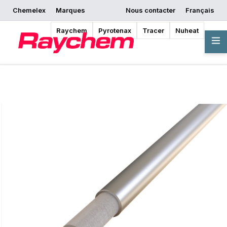
Chemelex
Marques
Nous contacter
Français
Commencer la
Demander un devis
Où acheter
conception
Raychem
Pyrotenax
Tracer
Nuheat
Vue d'ensemble