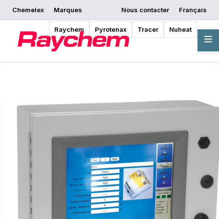
Chemelex
Marques
Nous contacter
Français
Commencer la
Demander un devis
Où acheter
conception
Raychem
Pyrotenax
Tracer
Nuheat
Vue d'ensemble