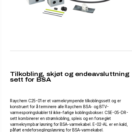
Tilkobling, skjøt og endeavsluttning
sett for BSA
Raychem C25-01 er et varmekrympende tilkoblingssett og er
konstruert for å terminere alle Raychem BSA- og BTV-
varmesporingskabler til ikke-farlige koblingsbokser. CSE-05-DR-
sett kombinerer en strømkobling, spleis og en forseglet
varmekrympbar løsning for BSA-varmekabel. E-02-AL er en kald,
påført endeforseglingsløsning for BSA-varmekabel.