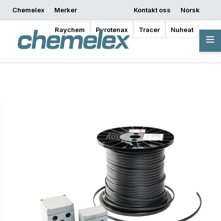
Chemelex
Merker
Kontakt oss
Norsk
Be om et tilbud
Hvor kan jeg kjøpe
Begynn å designe
Raychem
Pyrotenax
Tracer
Nuheat
Oversikt