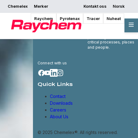
Chemelex
Merker
Kontakt oss
Norsk
Raychem
Pyrotenax
Tracer
Nuheat
Chemelex is a global
leader in electric thermal
and sensing solutions,
protecting the world's
critical processes, places
and people.
Connect with us
Quick Links
Contact
Downloads
Careers
About Us
© 2025 Chemelex®. All rights reserved.