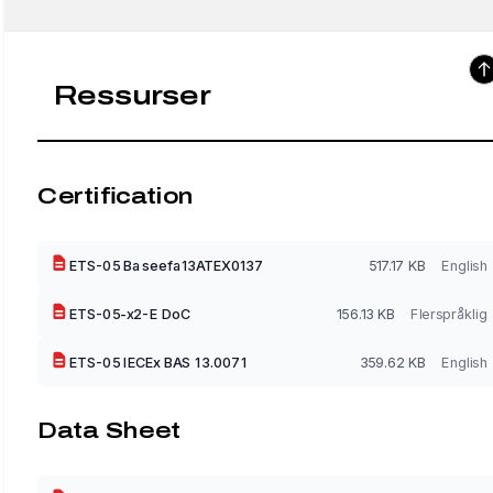
Ressurser
Certification
ETS-05 Baseefa13ATEX0137
517.17 KB
English
ETS-05-x2-E DoC
156.13 KB
Flerspråklig
ETS-05 IECEx BAS 13.0071
359.62 KB
English
Data Sheet