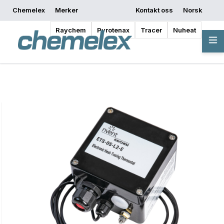
Chemelex
Merker
Kontakt oss
Norsk
Be om et tilbud
Hvor kan jeg kjøpe
Begynn å designe
Raychem
Pyrotenax
Tracer
Nuheat
Oversikt