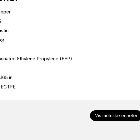
pper
G
astic
or
orinated Ethylene Propylene (FEP)
.165 in
ECTFE
Vis metriske enheter