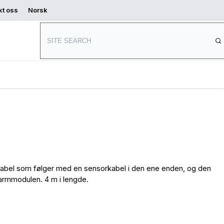
kt oss
Norsk
Hvor kan jeg
Begynn å
d
kjøpe
designe
el som følger med en sensorkabel i den ene enden, og den
alarmmodulen. 4 m i lengde.