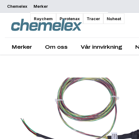
Chemelex
Merker
Oversikt
Raychem
Pyrotenax
Tracer
Nuheat
Merker
Om oss
Vår innvirkning
N