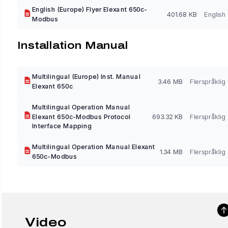
English (Europe) Flyer Elexant 650c-
401.68 KB
English
Modbus
Installation Manual
Multilingual (Europe) Inst. Manual
3.46 MB
Flerspråklig
Elexant 650c
Multilingual Operation Manual
Elexant 650c-Modbus Protocol
693.32 KB
Flerspråklig
Interface Mapping
Multilingual Operation Manual Elexant
1.34 MB
Flerspråklig
650c-Modbus
Video