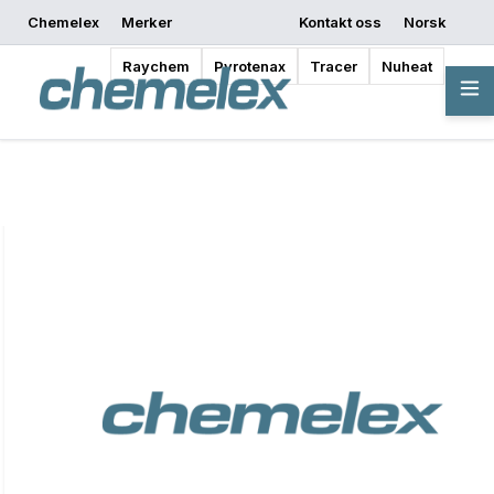
Chemelex
Merker
Kontakt oss
Norsk
Be om et tilbud
Hvor kan jeg kjøpe
Begynn å designe
Raychem
Pyrotenax
Tracer
Nuheat
Oversikt