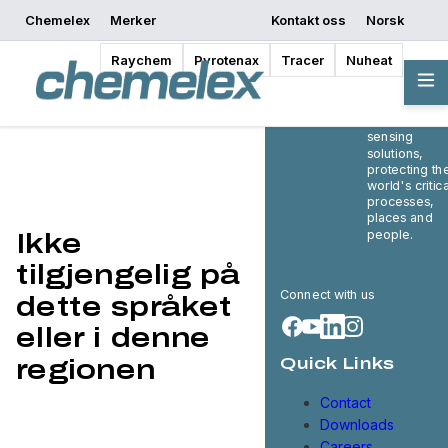
Chemelex
Merker
Kontakt oss
Norsk
Raychem
Pyrotenax
Tracer
Nuheat
Chemelex is 
global leader
in electric
thermal and
sensing
solutions,
protecting th
world's critica
processes,
places and
people.
Ikke
tilgjengelig på
Connect with us
dette språket
eller i denne
regionen
Quick Links
Contact
Downloads
Careers