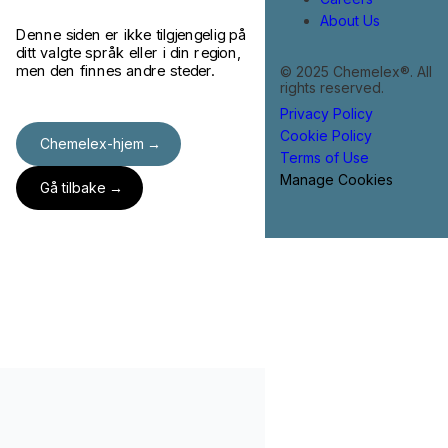
About Us
Denne siden er ikke tilgjengelig på
ditt valgte språk eller i din region,
men den finnes andre steder.
© 2025 Chemelex®. All
rights reserved.
Privacy Policy
Cookie Policy
Chemelex-hjem
Terms of Use
Manage Cookies
Gå tilbake