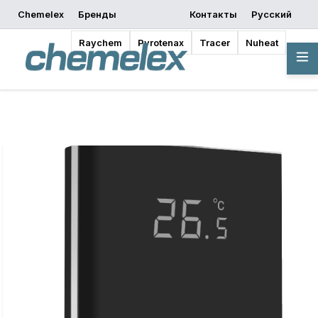
Chemelex
Бренды
Контакты
Русский
запросить
Начать
Где купить
предложение
проектирование
Raychem
Pyrotenax
Tracer
Nuheat
Обзор