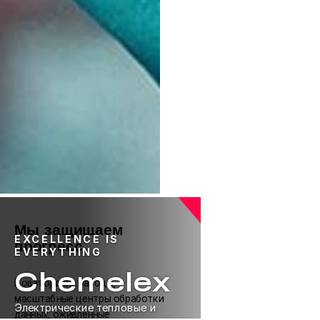
Мы защищаем
EXCELLENCE IS
прогресс.
EVERYTHING
Chemelex
Новаторские заводы,
масштабные центры обработки
Электрические тепловые и
данных, оживленные