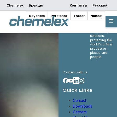
Chemelex
Бренды
Контакты
Русский
Raychem
Pyrotenax
Tracer
Nuheat
Chemelex is a
global leader in
electric thermal
and sensing
solutions,
protecting the
world's critical
processes,
places and
people.
Connect with us
Quick Links
Contact
Downloads
Careers