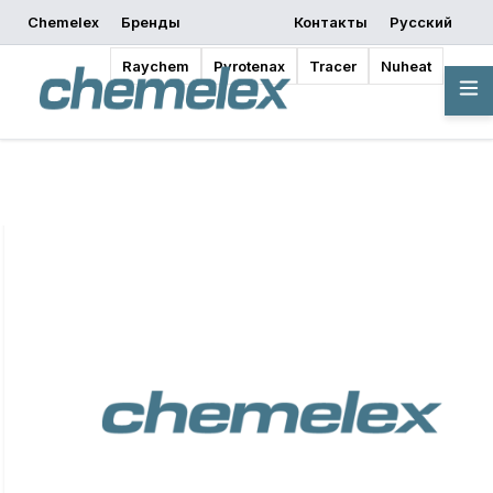
Chemelex
Бренды
Контакты
Русский
запросить
Начать
Где купить
предложение
проектирование
Raychem
Pyrotenax
Tracer
Nuheat
Обзор